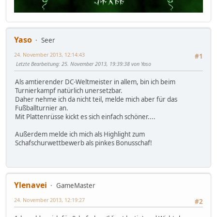
Yaso
Seer
24. November 2013, 12:14:43
#1
Letzte Bearbeitung
: 25. November 2013, 19:39:38 von Yaso
Als amtierender DC-Weltmeister in allem, bin ich beim
Turnierkampf natürlich unersetzbar.
Daher nehme ich da nicht teil, melde mich aber für das
Fußballturnier an.
Mit Plattenrüsse kickt es sich einfach schöner....
Außerdem melde ich mich als Highlight zum
Schafschurwettbewerb als pinkes Bonusschaf!
Ylenavei
GameMaster
24. November 2013, 12:19:27
#2