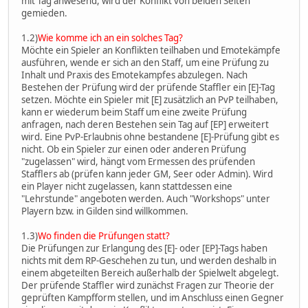
mit Tag anwesend, wird der Konflikt von beiden Seiten
gemieden.
1.2)
Wie komme ich an ein solches Tag?
Möchte ein Spieler an Konflikten teilhaben und Emotekämpfe
ausführen, wende er sich an den Staff, um eine Prüfung zu
Inhalt und Praxis des Emotekampfes abzulegen. Nach
Bestehen der Prüfung wird der prüfende Staffler ein [E]-Tag
setzen. Möchte ein Spieler mit [E] zusätzlich an PvP teilhaben,
kann er wiederum beim Staff um eine zweite Prüfung
anfragen, nach deren Bestehen sein Tag auf [EP] erweitert
wird. Eine PvP-Erlaubnis ohne bestandene [E]-Prüfung gibt es
nicht. Ob ein Spieler zur einen oder anderen Prüfung
"zugelassen" wird, hängt vom Ermessen des prüfenden
Stafflers ab (prüfen kann jeder GM, Seer oder Admin). Wird
ein Player nicht zugelassen, kann stattdessen eine
"Lehrstunde" angeboten werden. Auch "Workshops" unter
Playern bzw. in Gilden sind willkommen.
1.3)
Wo finden die Prüfungen statt?
Die Prüfungen zur Erlangung des [E]- oder [EP]-Tags haben
nichts mit dem RP-Geschehen zu tun, und werden deshalb in
einem abgeteilten Bereich außerhalb der Spielwelt abgelegt.
Der prüfende Staffler wird zunächst Fragen zur Theorie der
geprüften Kampfform stellen, und im Anschluss einen Gegner