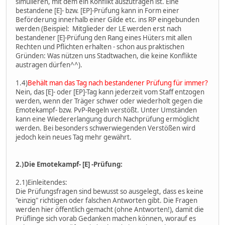
simulieren, mit dem ein Konflikt auszutragen ist. Eine
bestandene [E]- bzw. [EP]-Prüfung kann in Form einer
Beförderung innerhalb einer Gilde etc. ins RP eingebunden
werden (Beispiel: Mitglieder der LE werden erst nach
bestandener [E]-Prüfung den Rang eines Hüters mit allen
Rechten und Pflichten erhalten - schon aus praktischen
Gründen: Was nützen uns Stadtwachen, die keine Konflikte
austragen dürfen^^).
1.4)
Behält man das Tag nach bestandener Prüfung für immer?
Nein, das [E]- oder [EP]-Tag kann jederzeit vom Staff entzogen
werden, wenn der Träger schwer oder wiederholt gegen die
Emotekampf- bzw. PvP-Regeln verstößt. Unter Umständen
kann eine Wiedererlangung durch Nachprüfung ermöglicht
werden. Bei besonders schwerwiegenden Verstößen wird
jedoch kein neues Tag mehr gewährt.
2.)Die Emotekampf- [E] -Prüfung:
2.1)Einleitendes:
Die Prüfungsfragen sind bewusst so ausgelegt, dass es keine
"einzig" richtigen oder falschen Antworten gibt. Die Fragen
werden hier öffentlich gemacht (ohne Antworten!), damit die
Prüflinge sich vorab Gedanken machen können, worauf es