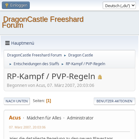
Einloggen
DragonCastle Freeshard
Forum
Hauptmenü
DragonCastle Freeshard Forum
Dragon Castle
►
Entscheidungen des Staffs
RP-Kampf / PVP-Regeln
►
►
RP-Kampf / PVP-Regeln
Begonnen von Acus, 07. März 2007, 20:03:06
Seiten
1
NACH UNTEN
BENUTZER-AKTIONEN
Acus
Mädchen für Alles
Administrator
07. März 2007, 20:03:06
Hier die detailierte Regelung zu den neuen Playertags.