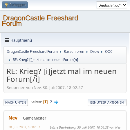
Einloggen
DragonCastle Freeshard
Forum
Hauptmenü
DragonCastle Freeshard Forum
Rassenforen
Drow
OOC
►
►
►
RE: Krieg? [i]jetzt mal im neuen Forum[/i]
►
RE: Krieg? [i]jetzt mal im neuen
Forum[/i]
Begonnen von Nev, 30. Juli 2007, 18:02:57
2
Seiten
1
NACH UNTEN
BENUTZER-AKTIONEN
Nev
GameMaster
30. Juli 2007, 18:02:57
Letzte Bearbeitung
: 30. Juli 2007, 18:04:28 von Nev