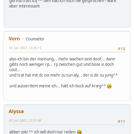
gib ma trats icq ^^ den hab ich noch nie gesprochen - wäre
aber interessant
Vorn
Counselor
30. Juli 2007, 23:35:13
#10
also ich bin der meinung... mehr wachen sind doof... dann
gibts noch weniger rp... rp zwischen gut und böse is doch
cool...
und trat hat mit dc nix mehr zu tun aly... der is dir zu jung^^
und ausserdem meine ich... hätt ich bock auf krieg^^
Alyssa
30. Juli 2007, 23:37:09
#11
abber joki ^^ ich will doch nur reden