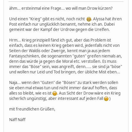
ähm... ersteinmal eine Frage... wo will man Drow kürzen?
Und einen "Krieg" gibt es nicht, noch nicht
. Alyssa hat ihren
Post einfach nur unglücklich benannt, nehme ich an. Dabei
gemeint war der Kampf der Urdrow gegen die Urelfen.
Hrm... Krieg prinzipiell fänd ich gut, aber das Problem ist
einfach, dass es keinen Krieg geben wird, jedenfalls nicht von
Seiten der Waldis oder Zwerge, kennt man ja aus jedem
Fantasyschinken, die sogenannten "guten" greifen niemals an,
denn das würde ja gegen die Moral etc. verstoßen. Es muss
immer das "Böse" sein, was angreift, denn..... sie sind ja "böse"
und wollen nur Leid und Tod bringen, der übliche Mist eben...
Naja... wenn den "Guten" die "Bösen" zu stark werden sollen
sie eben mal etwas tun und nicht immer darauf hoffen, dass
alles so bleibt, wie es ist
. Aus Sicht der Drow wäre ein Krieg
sicherlich ungünstig(, aber interessant auf jeden Fall
)
mit freundlichen Grüßen,
Näff Näff