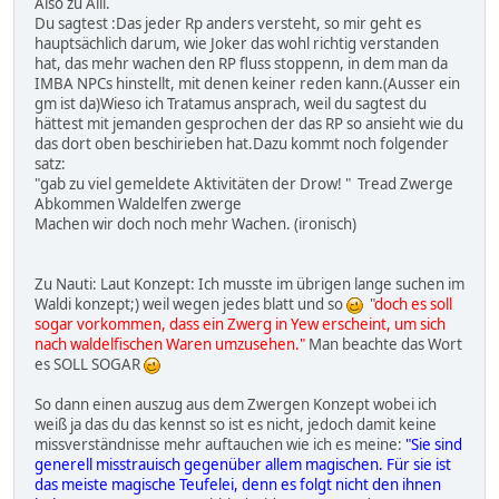
Also zu Alli.
Du sagtest :Das jeder Rp anders versteht, so mir geht es
hauptsächlich darum, wie Joker das wohl richtig verstanden
hat, das mehr wachen den RP fluss stoppenn, in dem man da
IMBA NPCs hinstellt, mit denen keiner reden kann.(Ausser ein
gm ist da)Wieso ich Tratamus ansprach, weil du sagtest du
hättest mit jemanden gesprochen der das RP so ansieht wie du
das dort oben beschirieben hat.Dazu kommt noch folgender
satz:
"gab zu viel gemeldete Aktivitäten der Drow! " Tread Zwerge
Abkommen Waldelfen zwerge
Machen wir doch noch mehr Wachen. (ironisch)
Zu Nauti: Laut Konzept: Ich musste im übrigen lange suchen im
Waldi konzept;) weil wegen jedes blatt und so
"
doch es soll
sogar vorkommen, dass ein Zwerg in Yew erscheint, um sich
nach waldelfischen Waren umzusehen."
Man beachte das Wort
es SOLL SOGAR
So dann einen auszug aus dem Zwergen Konzept wobei ich
weiß ja das du das kennst so ist es nicht, jedoch damit keine
missverständnisse mehr auftauchen wie ich es meine:
"Sie sind
generell misstrauisch gegenüber allem magischen. Für sie ist
das meiste magische Teufelei, denn es folgt nicht den ihnen